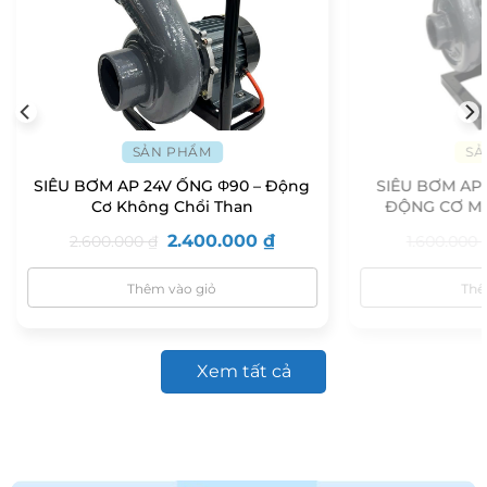
SẢN PHẨM
SẢ
SIÊU BƠM AP 24V ỐNG Φ90 – Động
SIÊU BƠM AP 
Cơ Không Chổi Than
ĐỘNG CƠ MI
2.400.000
₫
2.600.000
₫
1.600.000
Thêm vào giỏ
Thê
Xem tất cả