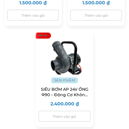
1.500.000
₫
1.500.000
₫
Thêm vào giỏ
Thêm vào giỏ
SẢN PHẨM
SIÊU BƠM AP 24V ỐNG
Φ90 – Động Cơ Không
Chổi Than
2.400.000
₫
Thêm vào giỏ