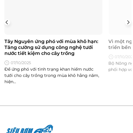
Tây Nguyên ứng phó với mùa khô hạn:
Vì một ng
Tăng cường sử dụng công nghệ tưới
triển bền
nước tiết kiệm cho cây trồng
07/10/202
07/10/2025
Bộ Nông ng
Để ứng phó với tình trạng khan hiếm nước
phối hợp với
tưới cho cây trồng trong mùa khô hằng năm,
hiện...